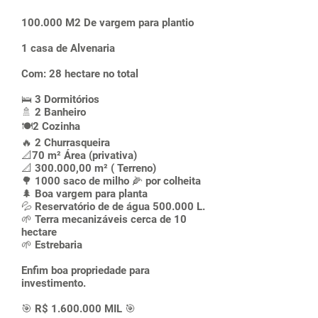
100.000 M2 De vargem para plantio
1 casa de Alvenaria
Com: 28 hectare no total
🛌 3 Dormitórios
🚿 2 Banheiro
🍽2 Cozinha
🔥 2 Churrasqueira
📐70 m² Área (privativa)
📐 300.000,00 m² ( Terreno)
🌳 1000 saco de milho 🌽 por colheita
🌲 Boa vargem para planta
💦 Reservatório de de água 500.000 L.
🌱 Terra mecanizáveis cerca de 10
hectare
🌱 Estrebaria
Enfim boa propriedade para
investimento.
🎯 R$
1.600.000
MIL 🎯